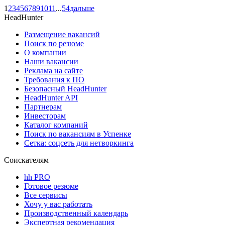
1
2
3
4
5
6
7
8
9
10
11
...
54
дальше
HeadHunter
Размещение вакансий
Поиск по резюме
О компании
Наши вакансии
Реклама на сайте
Требования к ПО
Безопасный HeadHunter
HeadHunter API
Партнерам
Инвесторам
Каталог компаний
Поиск по вакансиям в Успенке
Сетка: соцсеть для нетворкинга
Соискателям
hh PRO
Готовое резюме
Все сервисы
Хочу у вас работать
Производственный календарь
Экспертная рекомендация